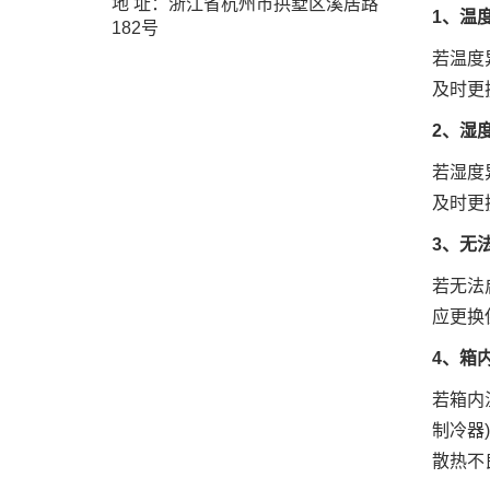
地 址：浙江省杭州市拱墅区溪居路
1、温
182号
若温度
及时更
2、湿
若湿度
及时更
3、无
若无法
应更换
4、箱
若箱内
制冷器
散热不