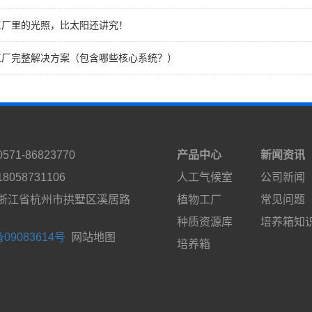
工厂里的光照，比太阳还讲究！
工厂完整解决方案（包含哪些核心系统？）
71-86823770
产品中心
新闻资讯
058731106
人工气候室
公司新闻
浙江省杭州市拱墅区溪居路
植物工厂
常见问题
种质资源库
培养箱知
09083614号
网站地图
培养箱