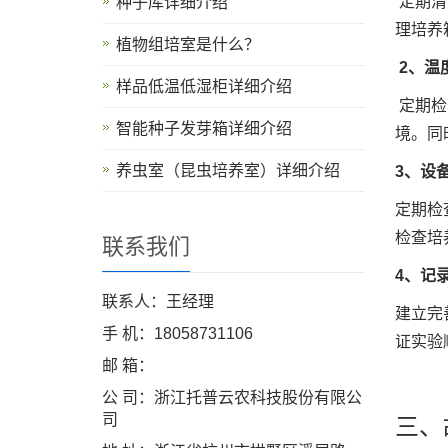
定期清
种子库详细介绍
理培养
植物组培室是什么？
2、温
样品低温低湿柜详细介绍
定期检
智能种子发芽箱详细介绍
境。同
养虫室（昆虫培养室）详细介绍
3、设
定期检
检查培
联系我们
4、记
联系人：王经理
建立完
手 机：18058731106
证实验
邮 箱：
公 司：浙江托普云农科技股份有限公
司
三、