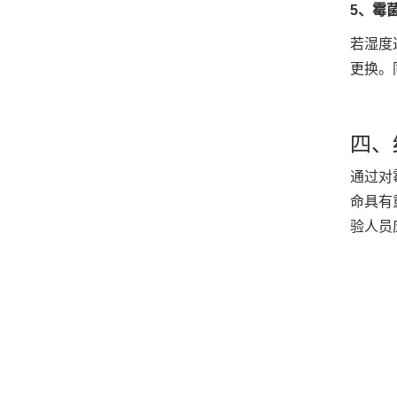
5、霉
若湿度
更换。
四、
通过对
命具有
验人员